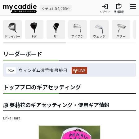
login
inventory
54,065
クチコミ
件
ログイン
新規登録
ドライバー
FW
UT
アイアン
ウェッジ
パター
リーダーボード
ウィンダム選手権 最終日
LIVE
PGA
トッププロのギアセッティング
原 英莉花のギアセッティング・使用ギア情報
Erika Hara