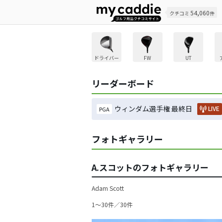
54,060
クチコミ
件
ドライバー
FW
UT
リーダーボード
ウィンダム選手権 最終日
LIVE
PGA
フォトギャラリー
A.スコットのフォトギャラリー
Adam Scott
1〜30件／30件