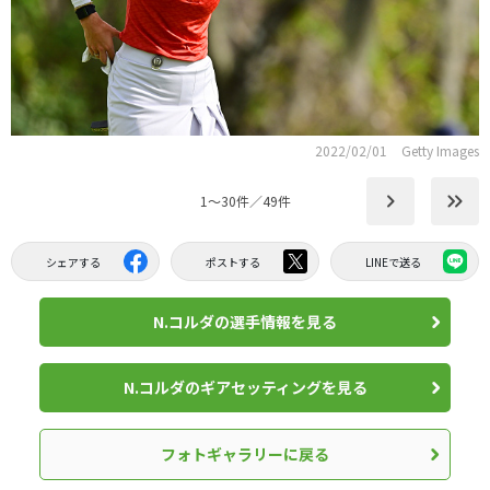
2022/02/01
Getty Images
keyboard_arrow_right
keyboard_double_arrow_right
1〜30件／49件
シェアする
ポストする
LINEで送る
N.コルダの選手情報を見る
N.コルダのギアセッティングを見る
フォトギャラリーに戻る