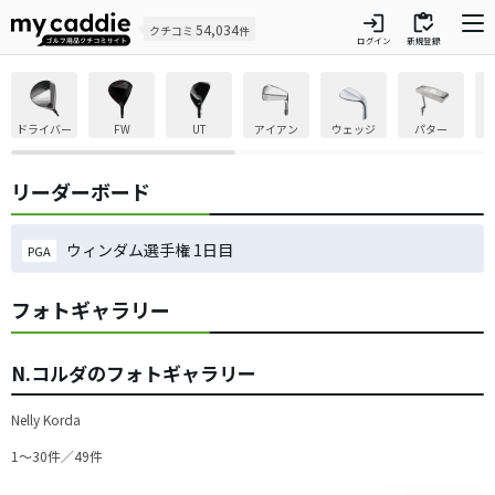
login
inventory
54,034
クチコミ
件
ログイン
新規登録
ドライバー
FW
UT
アイアン
ウェッジ
パター
リーダーボード
ウィンダム選手権 1日目
PGA
フォトギャラリー
N.コルダのフォトギャラリー
Nelly Korda
1〜30件／49件