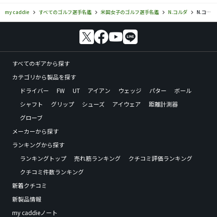
my caddie
すべてのゴルフ選手名鑑
米国女子のゴルフ選手名鑑
N.コルダ
N.コルダのフォトギャラリー
すべてのギアから探す
カテゴリから製品を探す
ドライバー
FW
UT
アイアン
ウェッジ
パター
ボール
シャフト
グリップ
シューズ
アイウェア
距離計測器
グローブ
メーカーから探す
ランキングから探す
ランキングトップ
売れ筋ランキング
クチコミ評価ランキング
クチコミ件数ランキング
新着クチコミ
新製品情報
my caddieノート