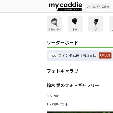
54,039
クチコミ
件
ドライバー
FW
UT
リーダーボード
ウィンダム選手権 2日目
LIVE
PGA
フォトギャラリー
鈴木 愛のフォトギャラリー
Ai Suzuki
1〜29件／29件