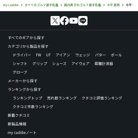
my caddie
すべてのゴルフ選手名鑑
国内男子のゴルフ選手名鑑
今平 周吾
今平 周吾のフォトギャラリー
すべてのギアから探す
カテゴリから製品を探す
ドライバー
FW
UT
アイアン
ウェッジ
パター
ボール
シャフト
グリップ
シューズ
アイウェア
距離計測器
グローブ
メーカーから探す
ランキングから探す
ランキングトップ
売れ筋ランキング
クチコミ評価ランキング
クチコミ件数ランキング
新着クチコミ
新製品情報
my caddieノート