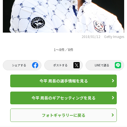
2018/01/12
Getty Images
1〜8件／8件
シェアする
ポストする
LINEで送る
今平 周吾の選手情報を見る
今平 周吾のギアセッティングを見る
フォトギャラリーに戻る