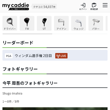
login
inventory
54,037
クチコミ
件
ログイン
新規登録
ドライバー
FW
UT
アイアン
ウェッジ
パター
リーダーボード
ウィンダム選手権 2日目
LIVE
PGA
フォトギャラリー
今平 周吾のフォトギャラリー
Shugo Imahira
1〜8件／8件