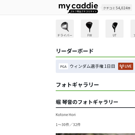
54,024
クチコミ
件
ドライバー
FW
UT
リーダーボード
ウィンダム選手権 1日目
LIVE
PGA
フォトギャラリー
堀 琴音のフォトギャラリー
Kotone Hori
1〜30件／32件