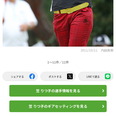
2011/10/11
内田眞樹
1〜11件／11件
シェアする
ポストする
LINEで送る
笠 りつ子の選手情報を見る
笠 りつ子のギアセッティングを見る