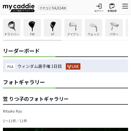
login
inventory
54,024
クチコミ
件
ログイン
新規登録
ドライバー
FW
UT
アイアン
ウェッジ
パター
リーダーボード
ウィンダム選手権 1日目
LIVE
PGA
フォトギャラリー
笠 りつ子のフォトギャラリー
Ritsuko Ryu
1〜11件／11件