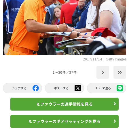
2017/11/14
Getty Images
keyboard_arrow_right
keyboard_double_arrow_right
1〜30件／37件
シェアする
ポストする
LINEで送る
R.ファウラーの選手情報を見る
R.ファウラーのギアセッティングを見る