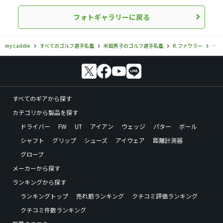
フォトギャラリーに戻る
my caddie
すべてのゴルフ選手名鑑
米国男子のゴルフ選手名鑑
R.ファウラー
R.
すべてのギアから探す
カテゴリから製品を探す
ドライバー
FW
UT
アイアン
ウェッジ
パター
ボール
シャフト
グリップ
シューズ
アイウェア
距離計測器
グローブ
メーカーから探す
ランキングから探す
ランキングトップ
売れ筋ランキング
クチコミ評価ランキング
クチコミ件数ランキング