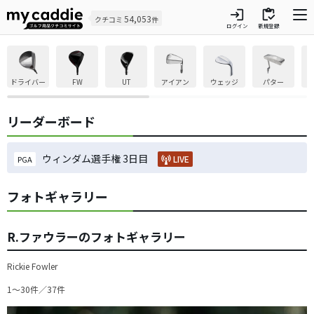
login
inventory
54,053
クチコミ
件
ログイン
新規登録
ドライバー
FW
UT
アイアン
ウェッジ
パター
リーダーボード
ウィンダム選手権 3日目
LIVE
PGA
フォトギャラリー
R.ファウラーのフォトギャラリー
Rickie Fowler
1〜30件／37件