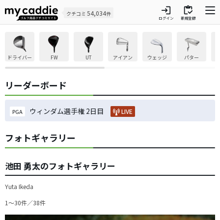
login
inventory
54,034
クチコミ
件
ログイン
新規登録
ドライバー
FW
UT
アイアン
ウェッジ
パター
リーダーボード
ウィンダム選手権 2日目
LIVE
PGA
フォトギャラリー
池田 勇太のフォトギャラリー
Yuta Ikeda
1〜30件／38件