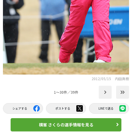
2012/05/15
内田眞樹
keyboard_arrow_right
keyboard_double_arrow_right
1〜30件／39件
シェアする
ポストする
LINEで送る
横峯 さくらの選手情報を見る