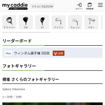
login
inventory
54,053
クチコミ
件
ログイン
新規登録
ドライバー
FW
UT
アイアン
ウェッジ
パター
リーダーボード
ウィンダム選手権 3日目
LIVE
PGA
フォトギャラリー
横峯 さくらのフォトギャラリー
Sakura Yokomine
1〜30件／39件