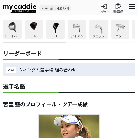
login
inventory
54,023
クチコミ
件
ログイン
新規登録
ドライバー
FW
UT
アイアン
ウェッジ
パター
リーダーボード
ウィンダム選手権 組み合わせ
PGA
選手名鑑
宮里 藍のプロフィール・ツアー成績