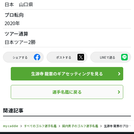
日本 山口県
プロ転向
2020年
ツアー通算
日本ツアー2勝
シェアする
ポストする
LINEで送る
生源寺 龍憲のギアセッティングを見る
選手名鑑に戻る
関連記事
my caddie
すべてのゴルフ選手名鑑
国内男子のゴルフ選手名鑑
生源寺 龍憲のプロフィール・ツアー成績