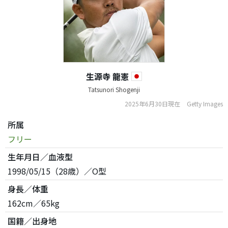
生源寺 龍憲
Tatsunori Shogenji
2025年6月30日現在
Getty Images
所属
フリー
生年月日／血液型
1998/05/15（28歳）／O型
身長／体重
162cm／65kg
国籍／出身地