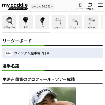
login
inventory
54,041
クチコミ
件
ログイン
新規登録
ドライバー
FW
UT
アイアン
ウェッジ
パター
リーダーボード
ウィンダム選手権 2日目
PGA
選手名鑑
生源寺 龍憲のプロフィール・ツアー成績