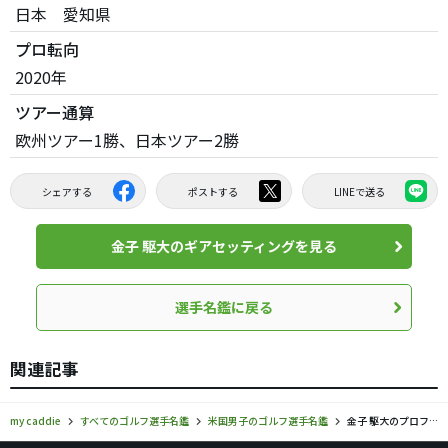
日本 愛知県
プロ転向
2020年
ツアー通算
欧州ツアー1勝、日本ツアー2勝
シェアする
ポストする
LINEで送る
金子 駆大のギアセッティングを見る
選手名鑑に戻る
関連記事
my caddie
すべてのゴルフ選手名鑑
米国男子のゴルフ選手名鑑
金子 駆大のプロフィール・ツアー成績