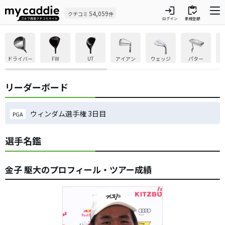
login
inventory
54,059
クチコミ
件
ログイン
新規登録
ドライバー
FW
UT
アイアン
ウェッジ
パター
リーダーボード
ウィンダム選手権 3日目
PGA
選手名鑑
金子 駆大のプロフィール・ツアー成績