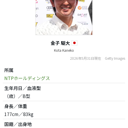
金子 駆大
Kota Kaneko
2026年5月31日現在
Getty Images
所属
NTPホールディングス
生年月日／血液型
（歳）／B型
身長／体重
177cm／83kg
国籍／出身地