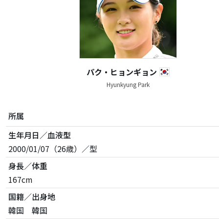
パク・ヒョンギョン
Hyunkyung Park
所属
生年月日／血液型
2000/01/07（26歳）／型
身長／体重
167cm
国籍／出身地
韓国 韓国