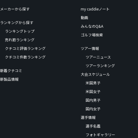
メーカーから探す
my caddieノート
動画
ランキングから探す
みんなのQ&A
ランキングトップ
ゴルフ場検索
売れ筋ランキング
クチコミ評価ランキング
ツアー情報
クチコミ件数ランキング
ツアーニュース
ツアーランキング
新着クチコミ
大会スケジュール
新製品情報
米国男子
米国女子
国内男子
国内女子
選手情報
選手名鑑
フォトギャラリー