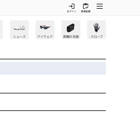
login
inventory
ログイン
新規登録
シューズ
アイウェア
距離計測器
グローブ