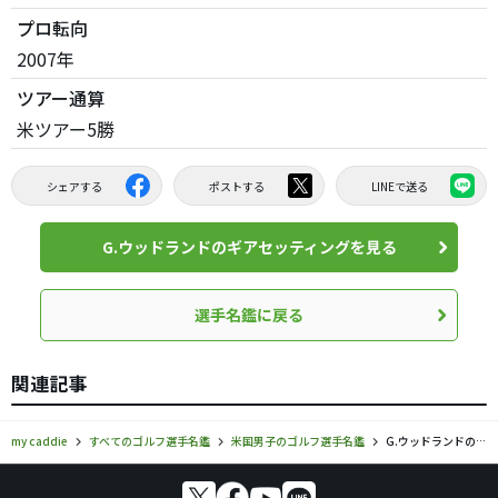
プロ転向
2007年
ツアー通算
米ツアー5勝
シェアする
ポストする
LINEで送る
G.ウッドランドのギアセッティングを見る
選手名鑑に戻る
関連記事
my caddie
すべてのゴルフ選手名鑑
米国男子のゴルフ選手名鑑
G.ウッドランドのプロフィール・ツアー成績