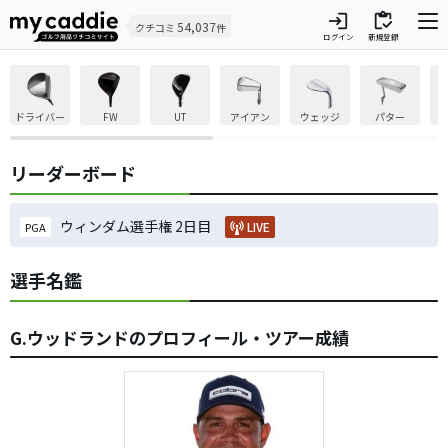
login
inventory
54,037
クチコミ
件
ログイン
新規登録
ドライバー
FW
UT
アイアン
ウェッジ
パター
リーダーボード
ウィンダム選手権 2日目
LIVE
PGA
選手名鑑
G.ウッドランドのプロフィール・ツアー成績