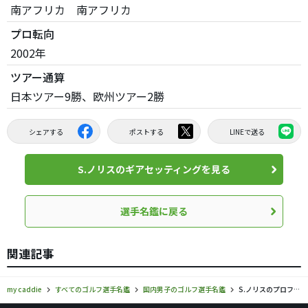
南アフリカ 南アフリカ
プロ転向
2002年
ツアー通算
日本ツアー9勝、欧州ツアー2勝
シェアする
ポストする
LINEで送る
S.ノリスのギアセッティングを見る
選手名鑑に戻る
関連記事
my caddie
すべてのゴルフ選手名鑑
国内男子のゴルフ選手名鑑
S.ノリスのプロフィール・ツアー成績