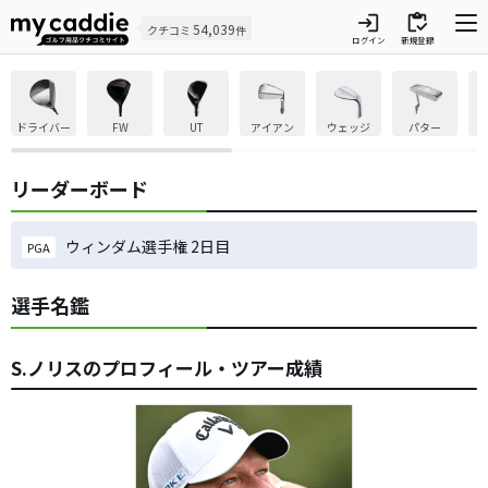
login
inventory
54,039
クチコミ
件
ログイン
新規登録
ドライバー
FW
UT
アイアン
ウェッジ
パター
リーダーボード
ウィンダム選手権 2日目
PGA
選手名鑑
S.ノリスのプロフィール・ツアー成績