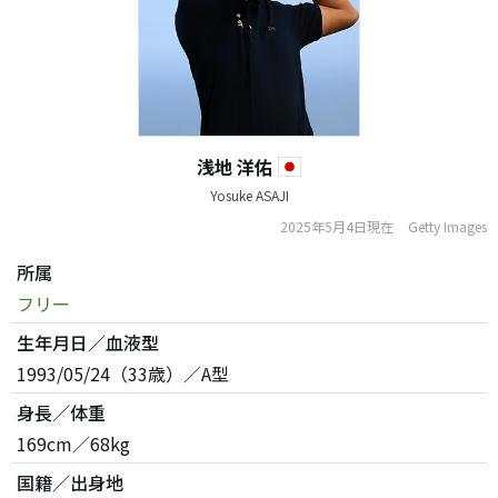
浅地 洋佑
Yosuke ASAJI
2025年5月4日現在
Getty Images
所属
フリー
生年月日／血液型
1993/05/24（33歳）／A型
身長／体重
169cm／68kg
国籍／出身地