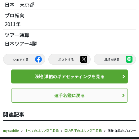
日本 東京都
プロ転向
2011年
ツアー通算
日本ツアー4勝
シェアする
ポストする
LINEで送る
浅地 洋佑のギアセッティングを見る
選手名鑑に戻る
関連記事
my caddie
すべてのゴルフ選手名鑑
国内男子のゴルフ選手名鑑
浅地 洋佑のプロフィール・ツアー成績