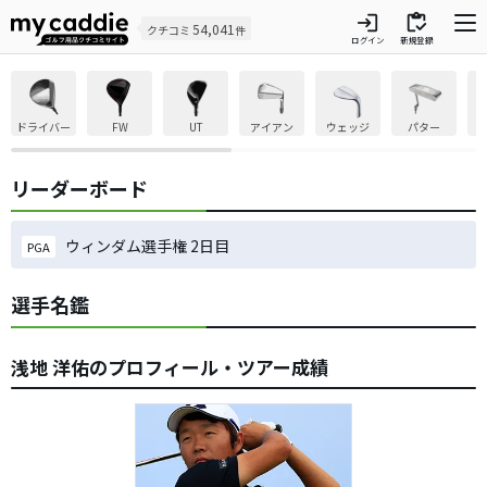
login
inventory
54,041
クチコミ
件
ログイン
新規登録
ドライバー
FW
UT
アイアン
ウェッジ
パター
リーダーボード
ウィンダム選手権 2日目
PGA
選手名鑑
浅地 洋佑のプロフィール・ツアー成績