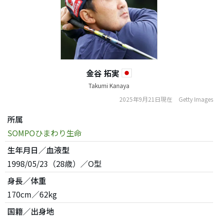
金谷 拓実
Takumi Kanaya
2025年9月21日現在
Getty Images
所属
SOMPOひまわり生命
生年月日／血液型
1998/05/23（28歳）／O型
身長／体重
170cm／62kg
国籍／出身地