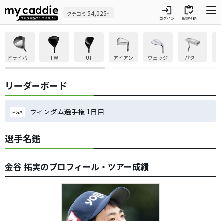
login
inventory
54,025
クチコミ
件
ログイン
新規登録
ドライバー
FW
UT
アイアン
ウェッジ
パター
リーダーボード
ウィンダム選手権 1日目
PGA
選手名鑑
金谷 拓実のプロフィール・ツアー成績