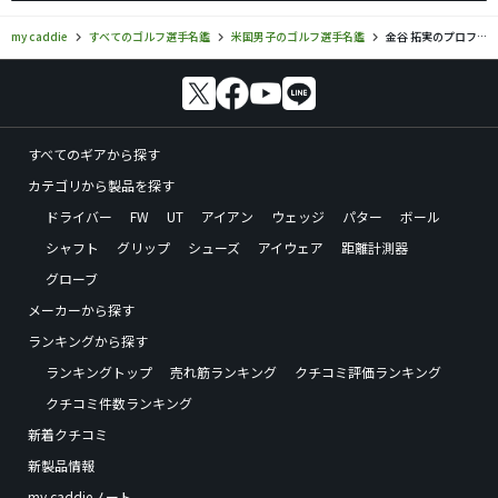
my caddie
すべてのゴルフ選手名鑑
米国男子のゴルフ選手名鑑
金谷 拓実のプロフィール・ツアー成績
すべてのギアから探す
カテゴリから製品を探す
ドライバー
FW
UT
アイアン
ウェッジ
パター
ボール
シャフト
グリップ
シューズ
アイウェア
距離計測器
グローブ
メーカーから探す
ランキングから探す
ランキングトップ
売れ筋ランキング
クチコミ評価ランキング
クチコミ件数ランキング
新着クチコミ
新製品情報
my caddieノート