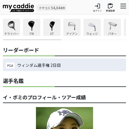
login
inventory
54,044
クチコミ
件
ログイン
新規登録
ドライバー
FW
UT
アイアン
ウェッジ
パター
リーダーボード
ウィンダム選手権 2日目
PGA
選手名鑑
イ・ボミのプロフィール・ツアー成績