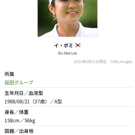
イ・ボミ
Bo-Mee Lee
2023年3月31日現在
Getty Images
所属
延田グループ
生年月日／血液型
1988/08/21（37歳）／A型
身長／体重
158cm／56kg
国籍／出身地