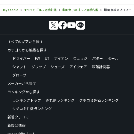
my caddie
すべてのゴルフ選手名鑑
米国女子のゴルフ選手名鑑
畑岡 奈紗のプロフィール・ツアー成績
すべてのギアから探す
カテゴリから製品を探す
ドライバー
FW
UT
アイアン
ウェッジ
パター
ボール
シャフト
グリップ
シューズ
アイウェア
距離計測器
グローブ
メーカーから探す
ランキングから探す
ランキングトップ
売れ筋ランキング
クチコミ評価ランキング
クチコミ件数ランキング
新着クチコミ
新製品情報
my caddieノート