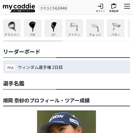
login
inventory
54,044
クチコミ
件
ログイン
新規登録
ドライバー
FW
UT
アイアン
ウェッジ
パター
リーダーボード
ウィンダム選手権 2日目
PGA
選手名鑑
畑岡 奈紗のプロフィール・ツアー成績