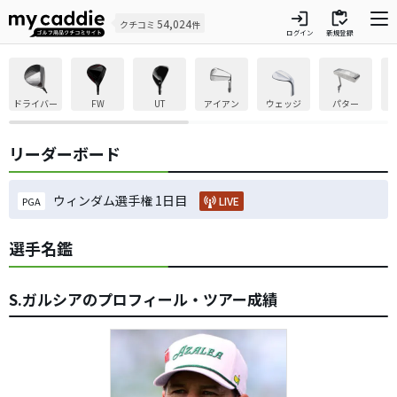
login
inventory
54,024
クチコミ
件
ログイン
新規登録
ドライバー
FW
UT
アイアン
ウェッジ
パター
リーダーボード
ウィンダム選手権 1日目
LIVE
PGA
選手名鑑
S.ガルシアのプロフィール・ツアー成績