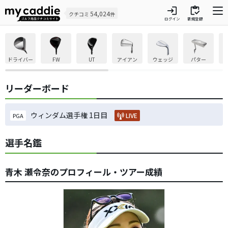
login
inventory
54,024
クチコミ
件
ログイン
新規登録
ドライバー
FW
UT
アイアン
ウェッジ
パター
リーダーボード
ウィンダム選手権 1日目
LIVE
PGA
選手名鑑
青木 瀬令奈のプロフィール・ツアー成績