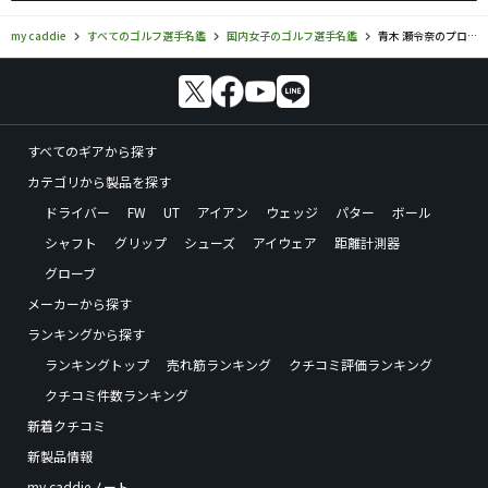
my caddie
すべてのゴルフ選手名鑑
国内女子のゴルフ選手名鑑
青木 瀬令奈のプロフィール・ツアー成績
すべてのギアから探す
カテゴリから製品を探す
ドライバー
FW
UT
アイアン
ウェッジ
パター
ボール
シャフト
グリップ
シューズ
アイウェア
距離計測器
グローブ
メーカーから探す
ランキングから探す
ランキングトップ
売れ筋ランキング
クチコミ評価ランキング
クチコミ件数ランキング
新着クチコミ
新製品情報
my caddieノート