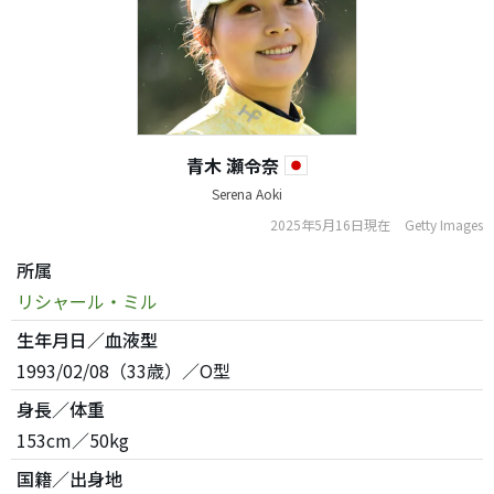
青木 瀬令奈
Serena Aoki
2025年5月16日現在
Getty Images
所属
リシャール・ミル
生年月日／血液型
1993/02/08（33歳）／O型
身長／体重
153cm／50kg
国籍／出身地