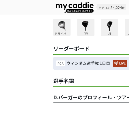
54,024
クチコミ
件
ドライバー
FW
UT
リーダーボード
ウィンダム選手権 1日目
LIVE
PGA
選手名鑑
D.バーガーのプロフィール・ツア