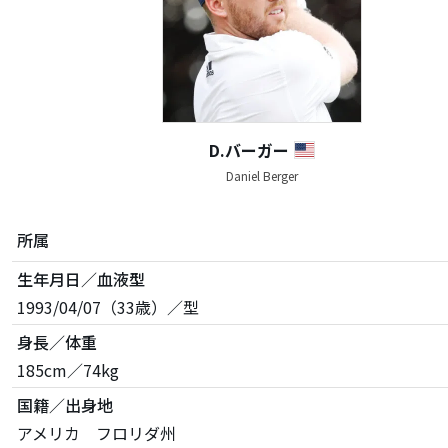
D.バーガー
Daniel Berger
所属
生年月日／血液型
1993/04/07（33歳）／型
身長／体重
185cm／74kg
国籍／出身地
アメリカ フロリダ州