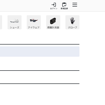
login
inventory
ログイン
新規登録
シューズ
アイウェア
距離計測器
グローブ