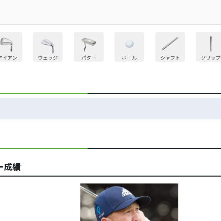
アイアン
ウェッジ
パター
ボール
シャフト
グリップ
ー成績