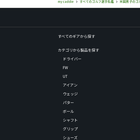
my caddie
すべてのゴルフ選手名鑑
米国男子のゴ
すべてのギアから探す
カテゴリから製品を探す
ドライバー
FW
UT
アイアン
ウェッジ
パター
ボール
シャフト
グリップ
シューズ