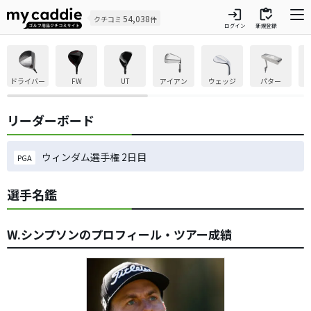
login
inventory
54,038
クチコミ
件
ログイン
新規登録
ドライバー
FW
UT
アイアン
ウェッジ
パター
リーダーボード
ウィンダム選手権 2日目
PGA
選手名鑑
W.シンプソンのプロフィール・ツアー成績