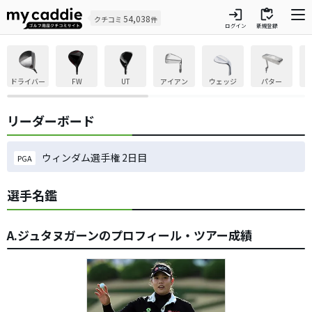
login
inventory
54,038
クチコミ
件
ログイン
新規登録
ドライバー
FW
UT
アイアン
ウェッジ
パター
リーダーボード
ウィンダム選手権 2日目
PGA
選手名鑑
A.ジュタヌガーンのプロフィール・ツアー成績