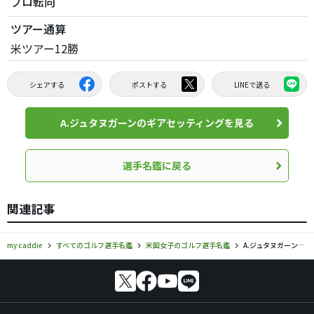
プロ転向
ツアー通算
米ツアー12勝
シェアする
ポストする
LINEで送る
A.ジュタヌガーンのギアセッティングを見る
選手名鑑に戻る
関連記事
my caddie
すべてのゴルフ選手名鑑
米国女子のゴルフ選手名鑑
A.ジュタヌガーンのプロフィール・ツアー成績