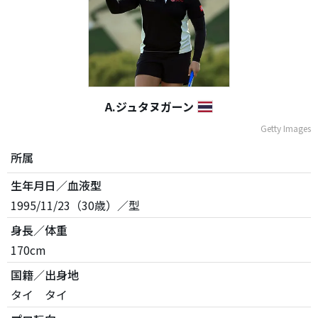
A.ジュタヌガーン
Getty Images
所属
生年月日／血液型
1995/11/23（30歳）／型
身長／体重
170cm
国籍／出身地
タイ タイ