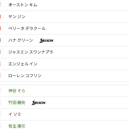
オーストン キム
ヤン ジン
ペリーネ デラクール
ハナ グリーン
ジャスミン スワンナプラ
エンジェル イン
ローレン コフリン
神谷 そら
竹田 麗央
イ ソミ
笹生 優花