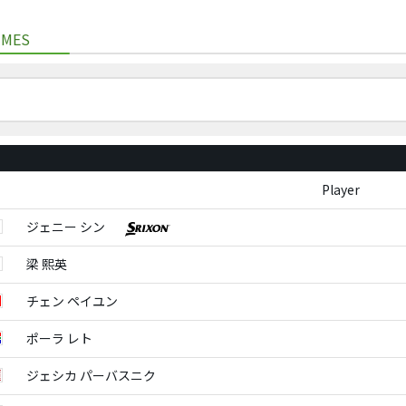
IMES
Player
ジェニー シン
梁 熙英
チェン ペイユン
ポーラ レト
ジェシカ パーバスニク