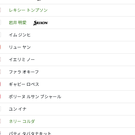
レキシー トンプソン
岩井 明愛
イム ジンヒ
リュー ヤン
イエリミ ノー
ファラ オキーフ
ギャビー ロペス
ポリーヌ ルサン ブシャール
ユン イナ
ネリー コルダ
パティ タバタナキット