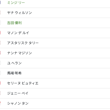
ミンジ リー
ヤナ ウィルソン
吉田 優利
マノン デ ルイ
アスタリスク タリー
ナンナ マジソン
ユ へラン
馬場 咲希
セリーヌ ビュティエ
ジェニー ベイ
シャノン タン