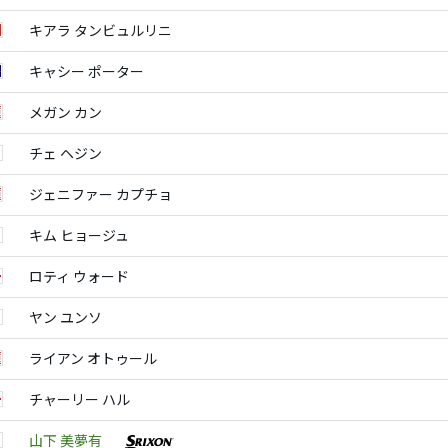
キアラ タンビュルリニ
キャシー ポーター
メガン カン
チェ ヘジン
ジェニファー カプチョ
キム ヒョージュ
ロティ ウォード
ヤン ユンソ
ライアン オトゥール
チャーリー ハル
山下 美夢有