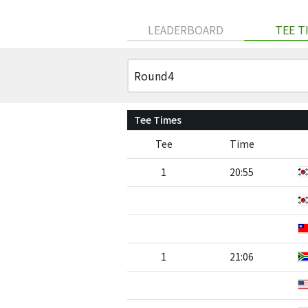
LEADERBOARD
TEE T
Tee Times
Tee
Time
1
20:55
1
21:06