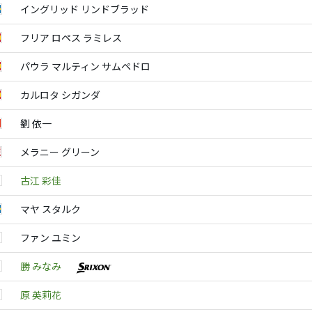
イングリッド リンドブラッド
フリア ロペス ラミレス
パウラ マルティン サムペドロ
カルロタ シガンダ
劉 依一
メラニー グリーン
古江 彩佳
マヤ スタルク
ファン ユミン
勝 みなみ
原 英莉花