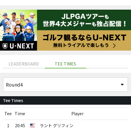
LEADERBOARD
TEE TIMES
Tee Times
Tee
Time
Player
1
20:45
ラント グリフィン