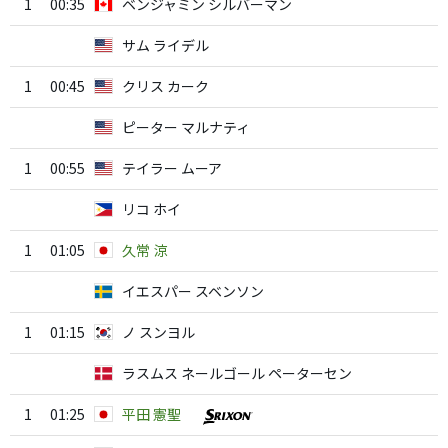
1
00:35
ベンジャミン シルバーマン
サム ライデル
1
00:45
クリス カーク
ピーター マルナティ
1
00:55
テイラー ムーア
リコ ホイ
1
01:05
久常 涼
イエスパー スベンソン
1
01:15
ノ スンヨル
ラスムス ネールゴール ペーターセン
1
01:25
平田 憲聖