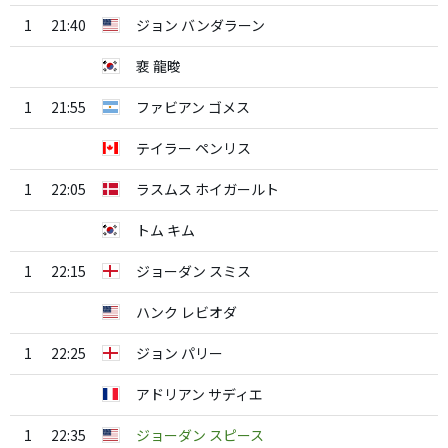
1
21:40
ジョン バンダラーン
裵 龍晙
1
21:55
ファビアン ゴメス
テイラー ペンリス
1
22:05
ラスムス ホイガールト
トム キム
1
22:15
ジョーダン スミス
ハンク レビオダ
1
22:25
ジョン パリー
アドリアン サディエ
1
22:35
ジョーダン スピース