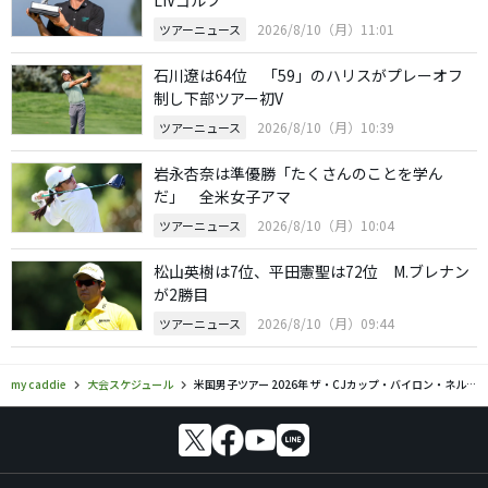
LIVゴルフ
2026/8/10（月）11:01
ツアーニュース
石川遼は64位 「59」のハリスがプレーオフ
制し下部ツアー初V
2026/8/10（月）10:39
ツアーニュース
岩永杏奈は準優勝「たくさんのことを学ん
だ」 全米女子アマ
2026/8/10（月）10:04
ツアーニュース
松山英樹は7位、平田憲聖は72位 M.ブレナン
が2勝目
2026/8/10（月）09:44
ツアーニュース
my caddie
大会スケジュール
米国男子ツアー 2026年 ザ・CJカップ・バイロン・ネルソン 組み合わせ