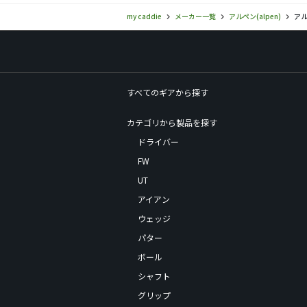
my caddie
メーカー一覧
アルペン(alpen)
アル
すべてのギアから探す
カテゴリから製品を探す
ドライバー
FW
UT
アイアン
ウェッジ
パター
ボール
シャフト
グリップ