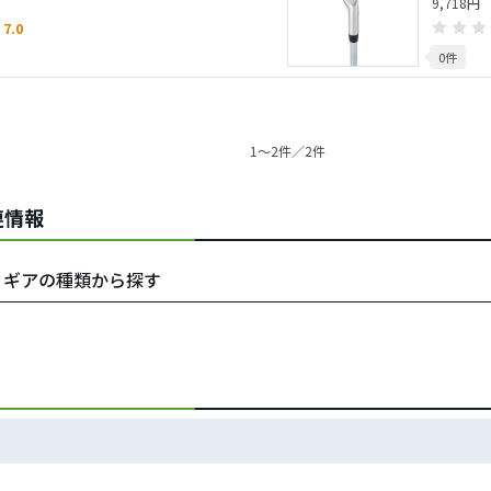
9,718円
7.0
0件
1〜2件／2件
連情報
ラブ・ギアの種類から探す