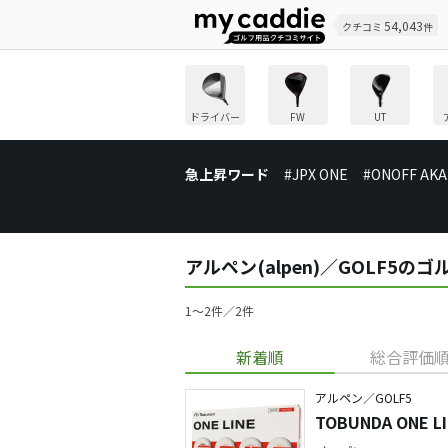
54,043
クチコミ
件
ドライバー
FW
UT
急上昇ワード
#JPX ONE
#ONOFF AKA
アルペン(alpen)／GOLF5
1〜2件／2件
新着順
総合評価
アルペン／GOLF5
TOBUNDA ONE 