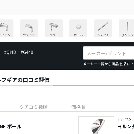
アイアン
ウェッジ
パター
ボール
シャフト
グリップ
#Qi4D
#G440
メーカー一覧から商品を探す
のゴルフギアの口コミ評価
順
クチコミ数順
価格順
アルペン／
LINE ボール
ヨルン