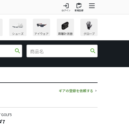
login
inventory
ログイン
新規登録
シューズ
アイウェア
距離計測器
グローブ
search
search
ギアの登録を依頼する
GOLF5
ダ7