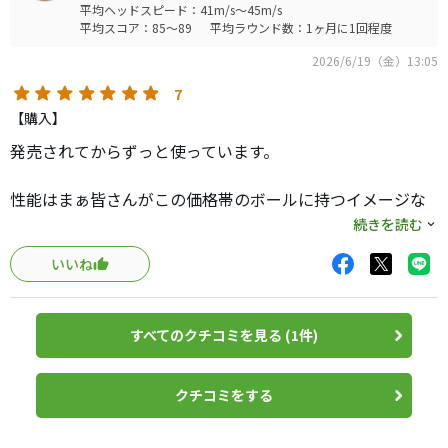
平均ヘッドスピード：41m/s～45m/s
平均スコア：85～89
平均ラウンド数：1ヶ月に1回程度
2026/6/19（金）13:05
7
【購入】
発売されてからずっと使っています。
性能はまぁ皆さんがこの価格帯のボールに持つイメージな
りだと思います。
続きを読む
・スピン系と大体同じ飛距離性能
いいね
・アプローチでスピンがちょっとほどける感覚
・硬めの打感(D1よりは柔らかいかな)
・耐久性は高め
すべてのクチコミを見る (1件)
私個人としては、スピン性能はまだ必要ないので気になら
ないです。
クチコミをする
個人的には性能以外の付加価値がかなり高いので高評価と
しています。