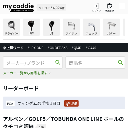
login
inventory
54,024
クチコミ
件
ログイン
新規登録
ドライバー
FW
UT
アイアン
ウェッジ
パター
急上昇ワード
#JPX ONE
#ONOFF AKA
#Qi4D
#G440
search
search
メーカー一覧から商品を探す
リーダーボード
ウィンダム選手権 1日目
LIVE
PGA
アルペン／GOLF5／TOBUNDA ONE LINE ボールの
クチコミ評価
1件