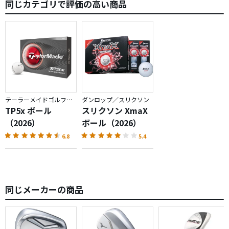
同じカテゴリで評価の高い商品
①アライメントのクオリティが高いです。ターゲットに合
わせやすいのはもちろん、真っすぐ打てるとアライメント
が綺麗に回転して見える効果もあります。
私としてはトリプルトラックよりも遥かにパットの精度が
上がりました。
②カラーが豊富です。高級ボールは大体白と黄色しか選択
テーラーメイドゴルフ／TP5
ダンロップ／スリクソン
肢がないのでやっぱ飽きるんですよね。
TP5x ボール
スリクソン XmaX
（2026）
ボール（2026）
見やすい色としては、
6.8
5.4
・グリーン×ブルー
・イエロー×ピンク
・ピンク×ホワイト
あたりがオススメです。逆にブルー系は非常に見辛いので
同じメーカーの商品
避けましょう。
なお、このボールは1スリーブ(3個)単位で買えますが、4ス
リーブごとに割引されます。色の組み合わせは自由なので、