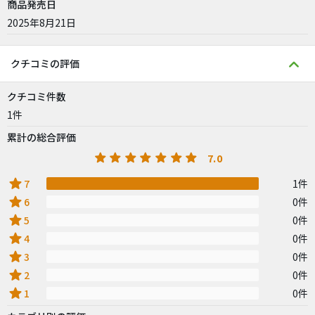
商品発売日
2025年8月21日
クチコミの評価
クチコミ件数
1件
累計の総合評価
7.0
star
7
1件
star
6
0件
star
5
0件
star
4
0件
star
3
0件
star
2
0件
star
1
0件