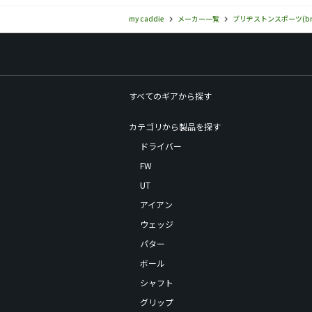
my caddie
メーカー一覧
ブリヂストンスポーツ(brid
すべてのギアから探す
カテゴリから製品を探す
ドライバー
FW
UT
アイアン
ウェッジ
パター
ボール
シャフト
グリップ