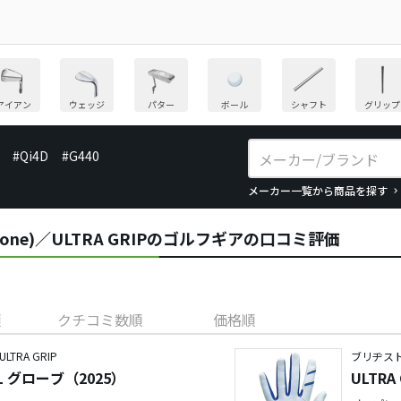
アイアン
ウェッジ
パター
ボール
シャフト
グリップ
#Qi4D
#G440
メーカー一覧から商品を探す
tone)／ULTRA GRIPのゴルフギアの口コミ評価
順
クチコミ数順
価格順
RA GRIP
ブリヂスト
OOL グローブ（2025）
ULTRA