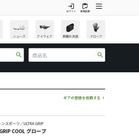
login
inventory
ログイン
新規登録
シューズ
アイウェア
距離計測器
グローブ
search
search
ギアの登録を依頼する
ンスポーツ／ULTRA GRIP
 GRIP COOL グローブ