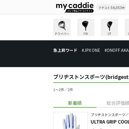
54,053
クチコミ
件
ドライバー
FW
UT
急上昇ワード
#JPX ONE
#ONOFF AKA
ブリヂストンスポーツ(bridges
1〜2件／2件
新着順
総合評価
ブリヂストンスポーツ／ULT
ULTRA GRIP C