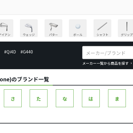
アイアン
ウェッジ
パター
ボール
シャフト
グリップ
#Qi4D
#G440
メーカー一覧から商品を探す
tone)のブランド一覧
さ
た
な
は
ま