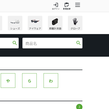
login
inventory
ログイン
新規登録
シューズ
アイウェア
距離計測器
グローブ
search
search
や
ら
わ
2