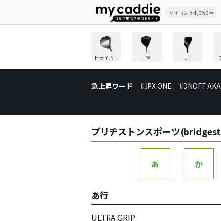
54,050
クチコミ
件
ドライバー
FW
UT
急上昇ワード
#JPX ONE
#ONOFF AKA
ブリヂストンスポーツ(bridges
あ
か
あ行
ULTRA GRIP