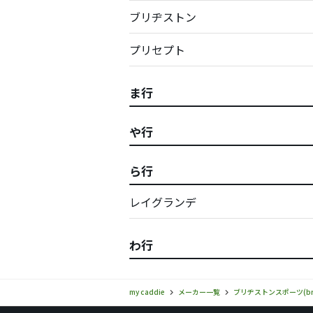
ブリヂストン
プリセプト
ま行
や行
ら行
レイグランデ
わ行
my caddie
メーカー一覧
ブリヂストンスポーツ(brid