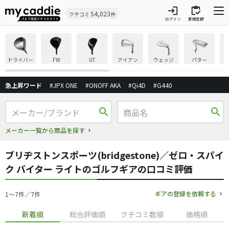
login
inventory
54,023
クチコミ
件
ログイン
新規登録
ドライバー
FW
UT
アイアン
ウェッジ
パター
急上昇ワード
#JPX ONE
#ONOFF AKA
#Qi4D
#G440
search
search
メーカー一覧から商品を探す
ブリヂストンスポーツ(bridgestone)／ゼロ・スパイ
ク バイター ライトのゴルフギアの口コミ評価
ギアの登録を依頼する
1〜7件／7件
新着順
総合評価順
クチコミ数順
価格順