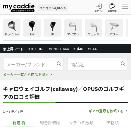
login
inventory
54,065
クチコミ
件
ログイン
新規登録
ドライバー
FW
UT
アイアン
ウェッジ
パター
急上昇ワード
#JPX ONE
#ONOFF AKA
#Qi4D
#G440
search
search
メーカー一覧から商品を探す
キャロウェイゴルフ(callaway)／OPUSのゴルフギ
アの口コミ評価
ギアの登録を依頼する
1〜7件／7件
新着順
総合評価順
クチコミ数順
価格順