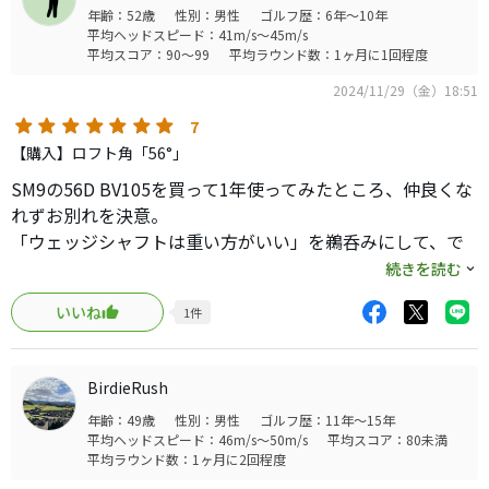
年齢：52歳
性別：男性
ゴルフ歴：6年～10年
平均ヘッドスピード：41m/s～45m/s
平均スコア：90～99
平均ラウンド数：1ヶ月に1回程度
2024/11/29（金）18:51
7
【購入】ロフト角「56°」
SM9の56D BV105を買って1年使ってみたところ、仲良くな
れずお別れを決意。
「ウェッジシャフトは重い方がいい」を鵜呑みにして、で
もダイナミックゴールドは振れず、BV105に決定。ヘッド
続きを読む
が重いなあと思いつつもどうにか使いこなそうとしました
いいね
1
件
が、無理でした。
コスメと宣伝に踊らされて試打。反省からNS950neoにし
BirdieRush
たところ（アイアンシャフトはNSPRO105。セオリーとは
年齢：49歳
性別：男性
ゴルフ歴：11年～15年
逆の軽くなるフロー）、思い通りに打てすぎてビックリ。
平均ヘッドスピード：46m/s～50m/s
平均スコア：80未満
値引きは渋いと店員さんに言われたものの、購入を決定し
平均ラウンド数：1ヶ月に2回程度
ました。