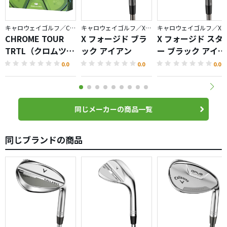
キャロウェイゴルフ／CHROME
キャロウェイゴルフ／X FORGED
キャロウェイゴルフ／X FORGED
CHROME TOUR
X フォージド ブラ
X フォージド スタ
TRTL（クロムツア
ック アイアン
ー ブラック アイア
ータートル）ボー
ン
0.0
0.0
0.0
ル
同じメーカーの商品一覧
同じブランドの商品