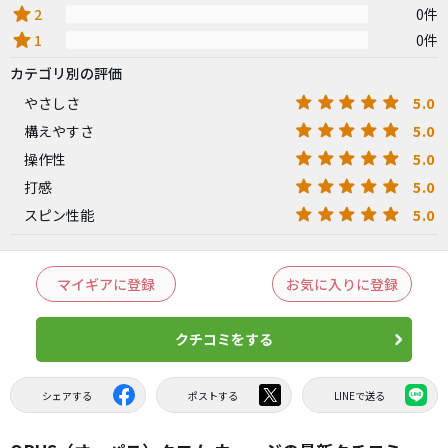
star
2
0件
star
1
0件
カテゴリ別の評価
5.0
やさしさ
5.0
構えやすさ
5.0
操作性
5.0
打感
5.0
スピン性能
マイギアに登録
お気に入りに登録
クチコミをする
シェアする
ポストする
LINEで送る