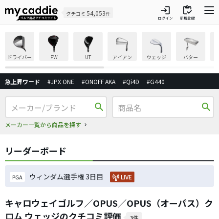
login
inventory
54,053
クチコミ
件
ログイン
新規登録
ドライバー
FW
UT
アイアン
ウェッジ
パター
急上昇ワード
#JPX ONE
#ONOFF AKA
#Qi4D
#G440
search
search
メーカー一覧から商品を探す
リーダーボード
ウィンダム選手権 3日目
LIVE
PGA
キャロウェイゴルフ／OPUS／OPUS（オーパス）ク
ロム ウェッジのクチコミ評価
3件