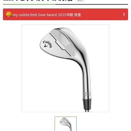
my caddie Best Gear Award 2025年間 受賞