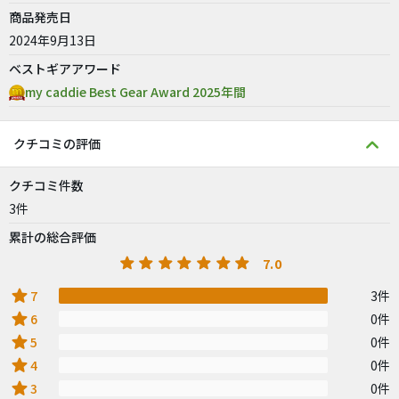
商品発売日
2024年9月13日
ベストギアアワード
my caddie Best Gear Award 2025年間
クチコミの評価
クチコミ件数
3件
累計の総合評価
7.0
star
7
3件
star
6
0件
star
5
0件
star
4
0件
star
3
0件