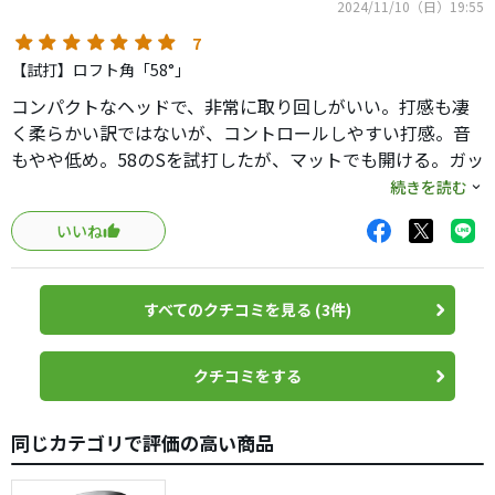
2024/11/10（日）19:55
スピンがすごいとの宣伝でしたが、自分はそこについては
7
全く考慮していません。拾いやすさと操作感がとにかくピ
【試打】ロフト角「58°」
ッタリでした。
コンパクトなヘッドで、非常に取り回しがいい。打感も凄
く柔らかい訳ではないが、コントロールしやすい打感。音
もやや低め。58のSを試打したが、マットでも開ける。ガッ
と溝が噛んでる感触があり、恐らくスピンも素晴らしいこ
続きを読む
とだろう。新しさは無いが、実に真面目なウェッジという
いいね
印象。
すべてのクチコミを見る (3件)
クチコミをする
同じカテゴリで評価の高い商品