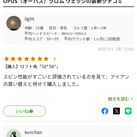
OPUS（オーパス）クロム ウェッジの最新クチコミ
light.
年齢：25歳
性別：男性
ゴルフ歴：1年～3年
平均ヘッドスピード：46m/s～50m/s
平均スコア：90～99
平均ラウンド数：1ヶ月に2回程度
2025/9/1（月）13:02
7
【購入】ロフト角「50° 56°」
スピン性能がすごいと評価されているのを見て、アイアン
の買い替えと併せて購入しました。
グリーンで戻るくらいスピンが入ります。たしかにスピン
続きを読む
性能が高いです。
いいね
フェースの開閉もしやすくとても気に入っています。バウン
スも効きます。
kunchan