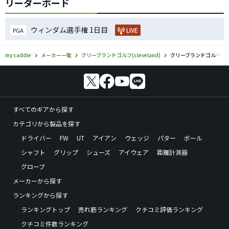
リーダーボード
ウィンダム選手権 1日目
LIVE
PGA
my caddie
メーカー一覧
クリーブランドゴルフ(cleveland)
クリーブランドゴルフ(cleveland)／CGのゴルフギアの口コミ評価
すべてのギアから探す
カテゴリから製品を探す
ドライバー
FW
UT
アイアン
ウェッジ
パター
ボール
シャフト
グリップ
シューズ
アイウェア
距離計測器
グローブ
メーカーから探す
ランキングから探す
ランキングトップ
売れ筋ランキング
クチコミ評価ランキング
クチコミ件数ランキング