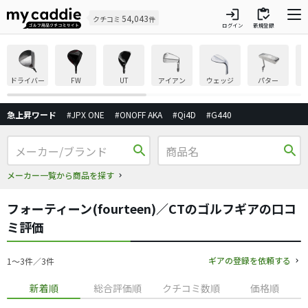
login
inventory
54,043
クチコミ
件
ログイン
新規登録
ドライバー
FW
UT
アイアン
ウェッジ
パター
急上昇ワード
#JPX ONE
#ONOFF AKA
#Qi4D
#G440
search
search
メーカー一覧から商品を探す
フォーティーン(fourteen)／CTのゴルフギアの口コ
ミ評価
ギアの登録を依頼する
1〜3件／3件
新着順
総合評価順
クチコミ数順
価格順