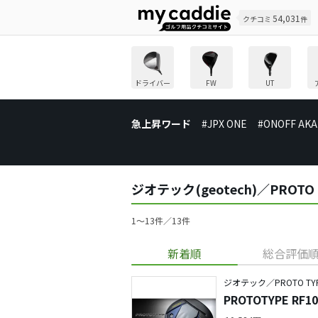
54,031
クチコミ
件
ドライバー
FW
UT
急上昇ワード
#JPX ONE
#ONOFF AKA
ジオテック(geotech)／PRO
1〜13件／13件
新着順
総合評価
ジオテック／PROTO TY
PROTOTYPE RF10