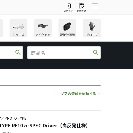
login
inventory
ログイン
新規登録
シューズ
アイウェア
距離計測器
グローブ
search
search
ギアの登録を依頼する
PROTO TYPE
TYPE RF10 α-SPEC Driver（高反発仕様）