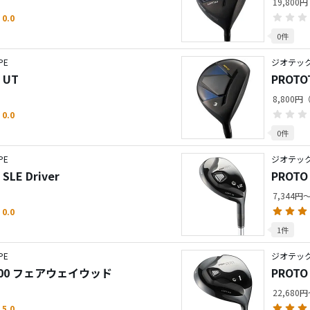
19,800
0.0
0件
PE
ジオテック／
 UT
PROTO
8,800
0.0
0件
PE
ジオテック／
SLE Driver
PROTO
7,344円
0.0
1件
PE
ジオテック／
RF800 フェアウェイウッド
PROTO
22,680
5.0