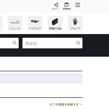
login
inventory
ログイン
新規登録
シューズ
アイウェア
距離計測器
グローブ
search
search
ギアの登録を依頼する