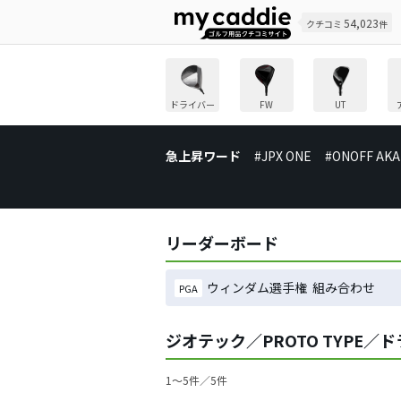
54,023
クチコミ
件
ドライバー
FW
UT
急上昇ワード
#JPX ONE
#ONOFF AKA
リーダーボード
ウィンダム選手権 組み合わせ
PGA
ジオテック／PROTO TYPE
1〜5件／5件