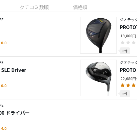
順
クチコミ数順
価格順
PE
ジオテック／
PROTO
19,800
0.0
0件
PE
ジオテック／
SLE Driver
PROTO
22,680
0.0
6件
PE
F700 ドライバー
4.0