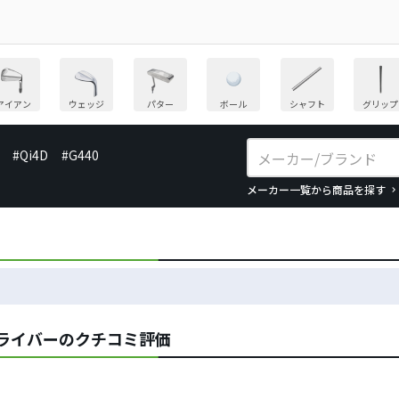
アイアン
ウェッジ
パター
ボール
シャフト
グリップ
#Qi4D
#G440
メーカー一覧から商品を探す
／ドライバーのクチコミ評価