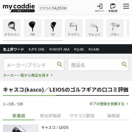
login
inventory
54,053
クチコミ
件
ログイン
新規登録
ドライバー
FW
UT
アイアン
ウェッジ
パター
急上昇ワード
#JPX ONE
#ONOFF AKA
#Qi4D
#G440
search
search
メーカー一覧から商品を探す
キャスコ(kasco)／LEIOSのゴルフギアの口コミ評価
ギアの登録を依頼する
1〜5件／5件
新着順
総合評価順
クチコミ数順
価格順
キャスコ／LEIOS