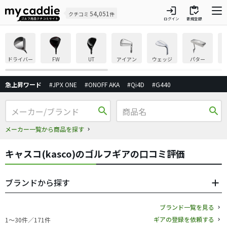
login
inventory
54,051
クチコミ
件
ログイン
新規登録
ドライバー
FW
UT
アイアン
ウェッジ
パター
急上昇ワード
#JPX ONE
#ONOFF AKA
#Qi4D
#G440
search
search
メーカー一覧から商品を探す
キャスコ(kasco)のゴルフギアの口コミ評価
ブランドから探す
ブランド一覧を見る
ギアの登録を依頼する
1〜30件／171件