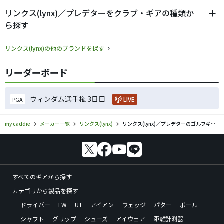
リンクス(lynx)／プレデターをクラブ・ギアの種類か
ら探す
リンクス(lynx)の他のブランドを探す
リーダーボード
ウィンダム選手権 3日目
LIVE
PGA
my caddie
メーカー一覧
リンクス(lynx)
リンクス(lynx)／プレデターのゴルフギアの口コミ評価
すべてのギアから探す
カテゴリから製品を探す
ドライバー
FW
UT
アイアン
ウェッジ
パター
ボール
シャフト
グリップ
シューズ
アイウェア
距離計測器