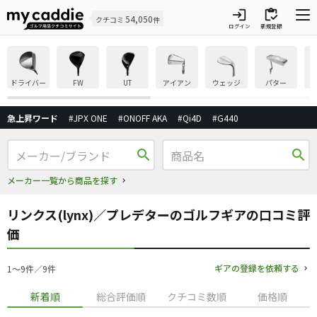
login
inventory
54,050
クチコミ
件
ログイン
新規登録
ドライバー
FW
UT
アイアン
ウェッジ
パター
急上昇ワード
#JPX ONE
#ONOFF AKA
#Qi4D
#G440
search
search
メーカー一覧から商品を探す
リンクス(lynx)／プレデターのゴルフギアの口コミ評
価
ギアの登録を依頼する
1〜9件／9件
新着順
総合評価順
クチコミ数順
価格順