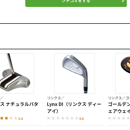
クチコミをする
／
リンクス／
リンクス／ゴ
ス ナチュラルパタ
Lynx DI（リンクス ディー
ゴールデン
アイ）
ェアウェ
5.0
0.0