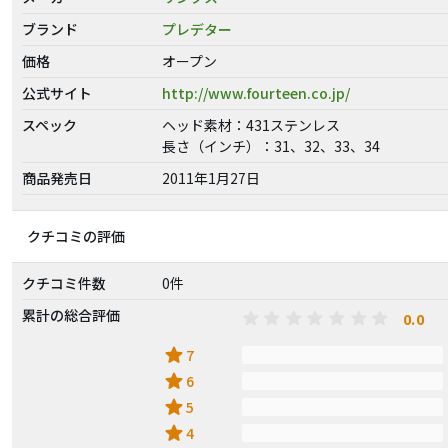
ブランド
プレデター
価格
オープン
公式サイト
http://www.fourteen.co.jp/
スペック
ヘッド素材：431ステンレス
長さ（インチ）：31、32、33、34
商品発売日
2011年1月27日
クチコミの評価
クチコミ件数
0件
累計の総合評価
0.0
star
7
star
6
star
5
star
4