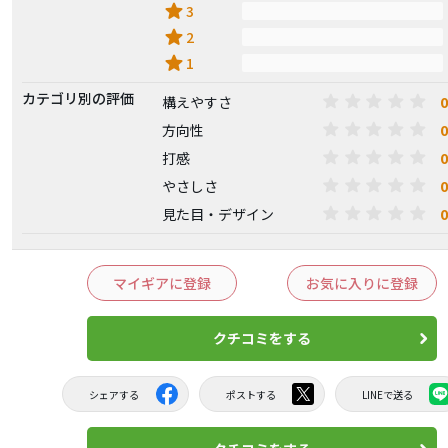
star
3
star
2
star
1
カテゴリ別の評価
0
構えやすさ
0
方向性
0
打感
0
やさしさ
0
見た目・デザイン
マイギアに登録
お気に入りに登録
クチコミをする
シェアする
ポストする
LINEで送る