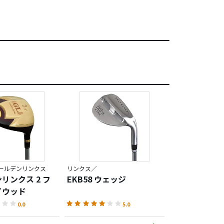
ールデンリンクス
リンクス／
リンクス／マスタ
リンクス 2 フ
EKB58 ウェッジ
MASTER MOD
イウッド
ミアムゴール
ー
0.0
5.0