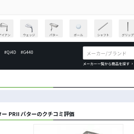
アイアン
ウェッジ
パター
ボール
シャフト
グリップ
#Qi4D
#G440
メーカー一覧から商品を探す
 PRII パターのクチコミ評価