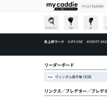
54,043
クチコミ
件
ドライバー
FW
UT
急上昇ワード
#JPX ONE
#ONOFF AKA
リーダーボード
ウィンダム選手権 2日目
PGA
リンクス／プレデター／プレデター