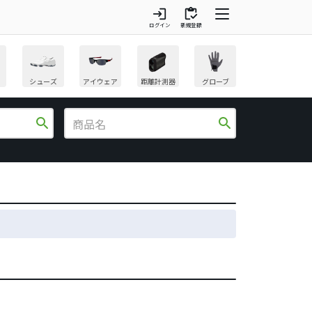
login
inventory
ログイン
新規登録
シューズ
アイウェア
距離計測器
グローブ
search
search