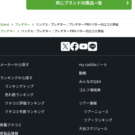
同じブランドの商品一覧
lynx)
プレデター
リンクス／プレデター／プレデター PRII パターの口コミ評価
プレデター
リンクス／プレデター／プレデター PRII パターの口コミ評価
メーカーから探す
my caddieノート
動画
ランキングから探す
みんなのQ&A
ランキングトップ
ゴルフ場検索
売れ筋ランキング
クチコミ評価ランキング
ツアー情報
クチコミ件数ランキング
ツアーニュース
ツアーランキング
新着クチコミ
大会スケジュール
新製品情報