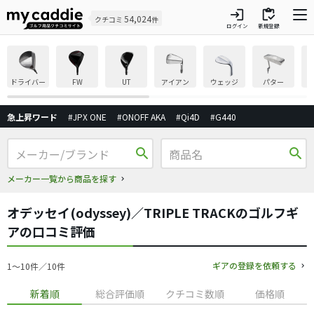
login
inventory
54,024
クチコミ
件
ログイン
新規登録
ドライバー
FW
UT
アイアン
ウェッジ
パター
急上昇ワード
#JPX ONE
#ONOFF AKA
#Qi4D
#G440
search
search
メーカー一覧から商品を探す
オデッセイ(odyssey)／TRIPLE TRACKのゴルフギ
アの口コミ評価
ギアの登録を依頼する
1〜10件／10件
新着順
総合評価順
クチコミ数順
価格順