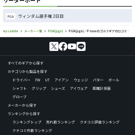
リーダーボード
ウィンダム選手権 2日目
PGA
my caddie
メーカー一覧
PGN(pgn)
PGN(pgn)／P-tuneのゴルフギアの口コミ評価
すべてのギアから探す
カテゴリから製品を探す
ドライバー
FW
UT
アイアン
ウェッジ
パター
ボール
シャフト
グリップ
シューズ
アイウェア
距離計測器
グローブ
メーカーから探す
ランキングから探す
ランキングトップ
売れ筋ランキング
クチコミ評価ランキング
クチコミ件数ランキング