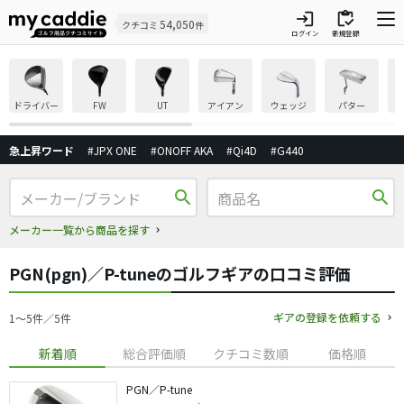
login
inventory
54,050
クチコミ
件
ログイン
新規登録
ドライバー
FW
UT
アイアン
ウェッジ
パター
急上昇ワード
#JPX ONE
#ONOFF AKA
#Qi4D
#G440
search
search
メーカー一覧から商品を探す
PGN(pgn)／P-tuneのゴルフギアの口コミ評価
ギアの登録を依頼する
1〜5件／5件
新着順
総合評価順
クチコミ数順
価格順
PGN／P-tune