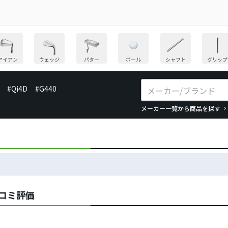
アイアン
ウェッジ
パター
ボール
シャフト
グリップ
#Qi4D
#G440
メーカー一覧から商品を探す
チコミ評価