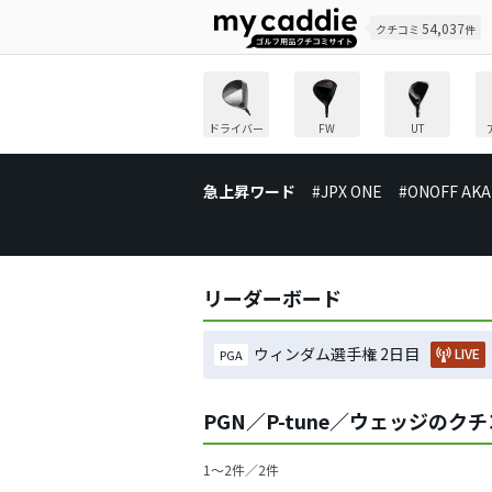
54,037
クチコミ
件
ドライバー
FW
UT
急上昇ワード
#JPX ONE
#ONOFF AKA
リーダーボード
ウィンダム選手権 2日目
LIVE
PGA
PGN／P-tune／ウェッジのク
1〜2件／2件