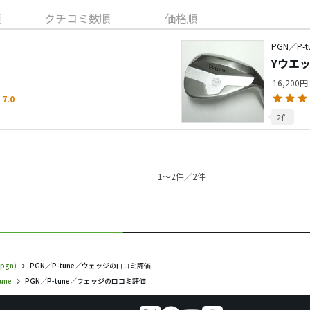
順
クチコミ数順
価格順
PGN／P-t
Yウエ
16,200円
7.0
2件
1〜2件／2件
pgn)
PGN／P-tune／ウェッジの口コミ評価
tune
PGN／P-tune／ウェッジの口コミ評価