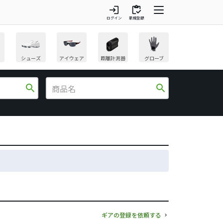
login
inventory
ログイン
新規登録
シューズ
アイウェア
距離計測器
グローブ
search
search
ギアの登録を依頼する