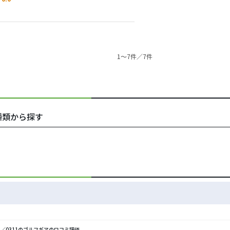
1〜7件／7件
の種類から探す
xg)／0311のゴルフギアの口コミ評価