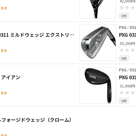
42,000
0.0
0件
PXG／031
III 0311 ミルドウェッジ エクストリー
PXG 0
シュ
35,20
0.0
0件
PXG／031
N 7 アイアン
PXG 
ームダ
31,900円
0.0
0件
トリプルフォージドウェッジ（クローム）
0.0