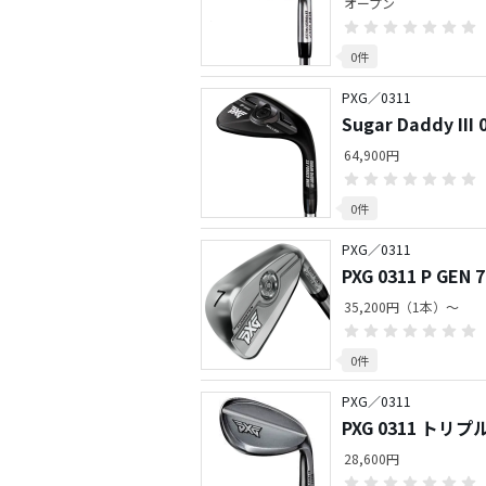
オープン
0件
PXG／0311
Sugar Daddy 
ムダークフィニッ
64,900円
0件
PXG／0311
PXG 0311 P GE
35,200円（1本）～
0件
PXG／0311
PXG 0311 
28,600円