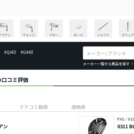
アイアン
ウェッジ
パター
ボール
シャフト
グリップ
#Qi4D
#G440
メーカー一覧から商品を探す
アの口コミ評価
順
クチコミ数順
価格順
PXG／031
イアン
0311 