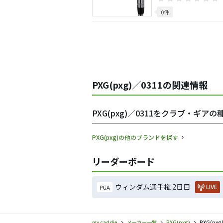
0件
PXG(pxg)／0311の関連情報
PXG(pxg)／0311をクラブ・ギア
PXG(pxg)の他のブランドを探す
リーダーボード
ウィンダム選手権 2日目
LIVE
PGA
my caddie
メーカー一覧
PXG(pxg)
PXG(p