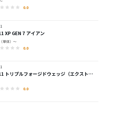
円～
0.0
1
311 XP GEN 7 アイアン
0円（単体）～
0.0
1
0311 トリプルフォージドウェッジ（エクストリ
ーク）
0.0