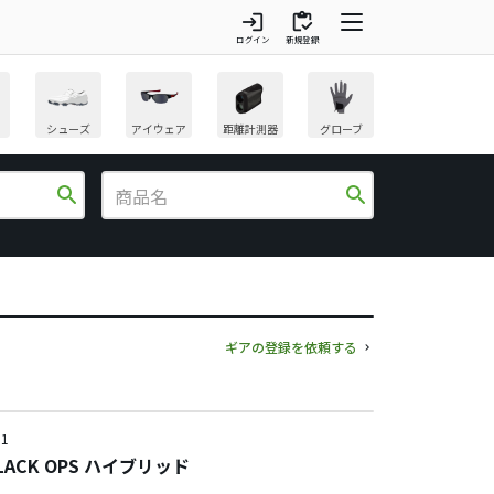
login
inventory
ログイン
新規登録
シューズ
アイウェア
距離計測器
グローブ
search
search
ギアの登録を依頼する
1
BLACK OPS ハイブリッド