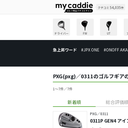
54,035
クチコミ
件
ドライバー
FW
UT
急上昇ワード
#JPX ONE
#ONOFF AKA
PXG(pxg)／0311のゴルフギ
1〜7件／7件
新着順
総合評価
PXG／0311
0311P GEN4 ア