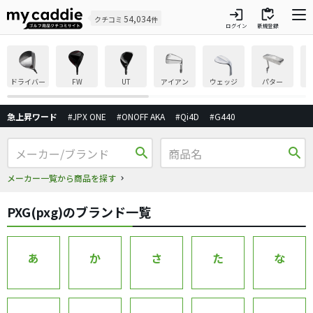
login
inventory
54,034
クチコミ
件
ログイン
新規登録
ドライバー
FW
UT
アイアン
ウェッジ
パター
急上昇ワード
#JPX ONE
#ONOFF AKA
#Qi4D
#G440
search
search
メーカー一覧から商品を探す
PXG(pxg)のブランド一覧
あ
か
さ
た
な