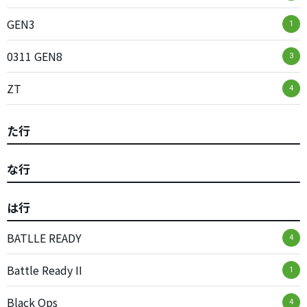
GEN3
1
0311 GEN8
3
ZT
4
た行
な行
は行
BATLLE READY
4
Battle Ready II
1
Black Ops
4