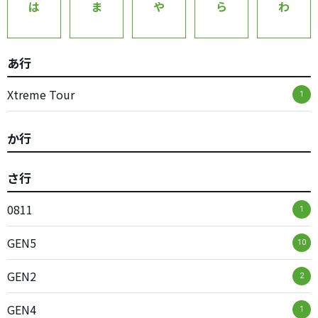
は
ま
や
ら
わ
あ行
Xtreme Tour
1
か行
さ行
0811
1
GEN5
10
GEN2
2
GEN4
1