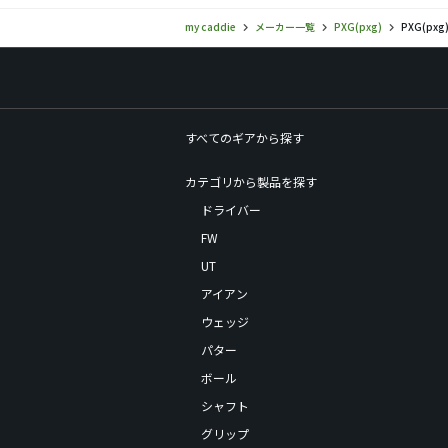
my caddie
メーカー一覧
PXG(pxg)
PXG(px
すべてのギアから探す
カテゴリから製品を探す
ドライバー
FW
UT
アイアン
ウェッジ
パター
ボール
シャフト
グリップ