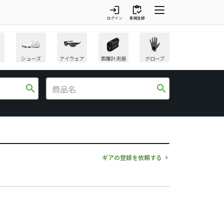
login
inventory
ログイン
新規登録
シューズ
アイウェア
距離計測器
グローブ
search
search
ギアの登録を依頼する