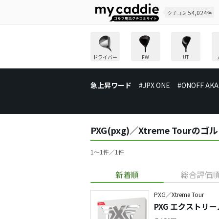
54,024
クチコミ
件
ドライバー
FW
UT
急上昇ワード
#JPX ONE
#ONOFF AKA
PXG(pxg)／Xtreme Tou
1〜1件／1件
新着順
総合評価
PXG／Xtreme Tour
PXG エクストリー