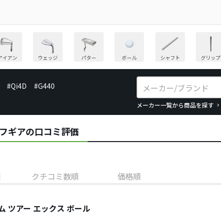
アイアン
ウェッジ
パター
ボール
シャフト
グリップ
#Qi4D
#G440
メーカー一覧から商品を探す
rのゴルフギアの口コミ評価
順
クチコミ数順
価格順
ム ツアー エックス ボール