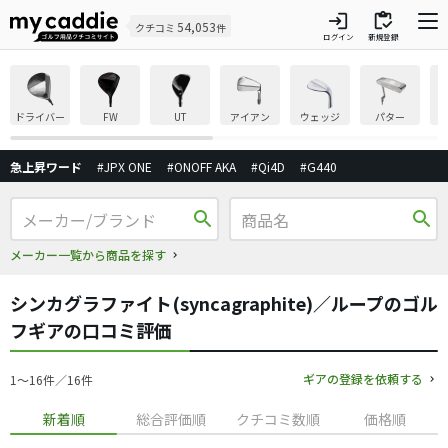
login
inventory
54,053
クチコミ
件
ログイン
新規登録
ドライバー
FW
UT
アイアン
ウェッジ
パター
急上昇ワード
#JPX ONE
#ONOFF AKA
#Qi4D
#G440
search
search
メーカー一覧から商品を探す
シンカグラファイト(syncagraphite)／ループのゴル
フギアの口コミ評価
ギアの登録を依頼する
1〜16件／16件
新着順
総合評価順
クチコミ数順
価格順