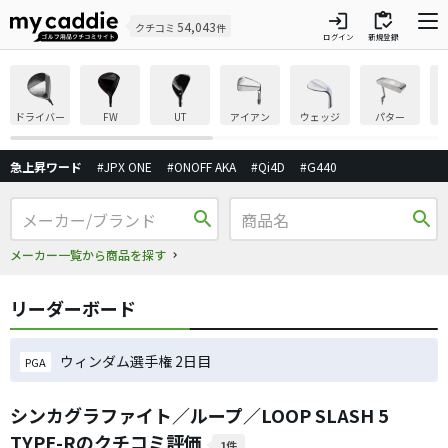
login
inventory
54,043
クチコミ
件
ログイン
新規登録
ドライバー
FW
UT
アイアン
ウェッジ
パター
急上昇ワード
#JPX ONE
#ONOFF AKA
#Qi4D
#G440
search
search
メーカー一覧から商品を探す
リーダーボード
ウィンダム選手権 2日目
PGA
シンカグラファイト／ループ／LOOP SLASH 5
TYPE-Rのクチコミ評価
1件