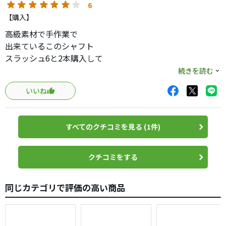
6
【購入】
高級素材で手作業で
出来ているこのシャフト
スラッシュ6と2本購入して
打ち比べしてみました。
続きを読む
このスラッシュ5は
いいね
切り返しで貯めをつくり
易くゆったり振っても
飛距離性能高い。
すべてのクチコミを見る (1件)
スラッシュ6は5と比べると
それなりに振れる方でないと
硬くはないが振り切れない。
クチコミをする
自分は6を選びました。
同じカテゴリで評価の高い商品