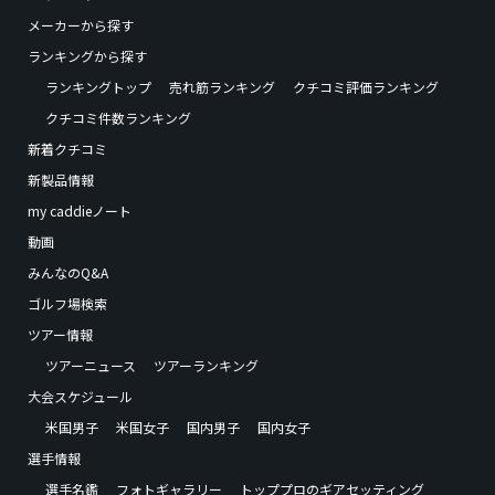
メーカーから探す
ランキングから探す
ランキングトップ
売れ筋ランキング
クチコミ評価ランキング
クチコミ件数ランキング
新着クチコミ
新製品情報
my caddieノート
動画
みんなのQ&A
ゴルフ場検索
ツアー情報
ツアーニュース
ツアーランキング
大会スケジュール
米国男子
米国女子
国内男子
国内女子
選手情報
選手名鑑
フォトギャラリー
トッププロのギアセッティング