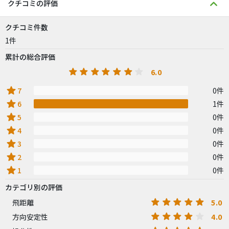
クチコミの評価
クチコミ件数
1件
累計の総合評価
6.0
star
7
0件
star
6
1件
star
5
0件
star
4
0件
star
3
0件
star
2
0件
star
1
0件
カテゴリ別の評価
5.0
飛距離
4.0
方向安定性