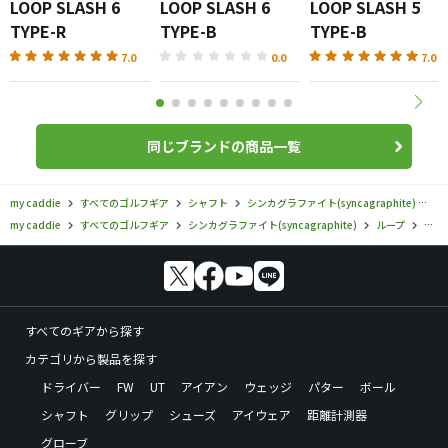
LOOP SLASH 6
LOOP SLASH 6
LOOP SLASH 5
TYPE-R
TYPE-B
TYPE-B
7.0
0.0
7.0
同じブランドの商品一覧
my caddie
すべてのゴルフギア
シャフト
シンカグラファイト(syncagraphite)
ル
my caddie
すべてのゴルフギア
シンカグラファイト(syncagraphite)
ループ
シンカ
すべてのギアから探す
カテゴリから製品を探す
ドライバー
FW
UT
アイアン
ウェッジ
パター
ボール
シャフト
グリップ
シューズ
アイウェア
距離計測器
グローブ